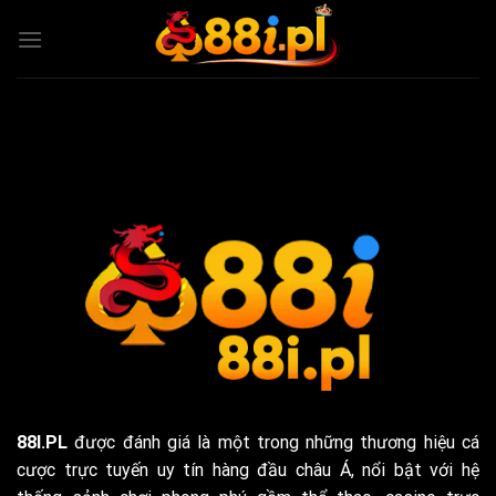
Skip
to
content
88I.PL
được đánh giá là một trong những thương hiệu cá
cược trực tuyến uy tín hàng đầu châu Á, nổi bật với hệ