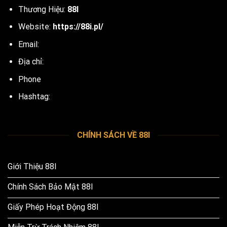
Thương Hiệu:
88I
Website:
https://88i.pl/
Email:
Địa chỉ:
Phone
Hashtag:
CHÍNH SÁCH VỀ 88I
Giới Thiệu 88I
Chính Sách Bảo Mật 88I
Giấy Phép Hoạt Động 88I